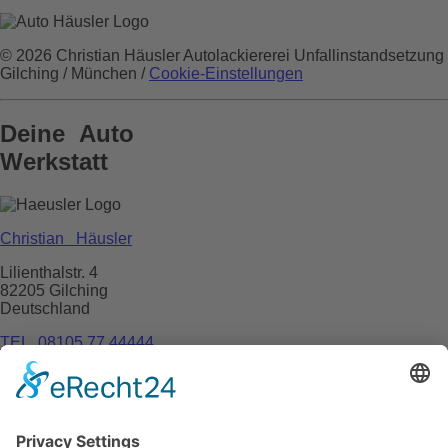
© 2026 Christian Häusler Autolackiererei Unfallinstandsetzung
Gilching / München /
Cookie-Einstellungen
Deine
Auto
Werkstatt
Christian Häusler
Lilienthalstr. 4
82205
Gilching
Deutschland
TEL. 08105 77 44444
Autolackiererei
Unfallinstandsetzung