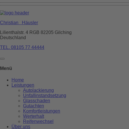
Christian Häusler
Lilienthalstr. 4 RGB
82205
Gilching
Deutschland
TEL. 08105 77 44444
Menü
Home
Leistungen
Autolackierung
Unfallinstandsetzung
Glasschaden
Gutachten
Komfortleistungen
Werterhalt
Reifenwechsel
Über uns